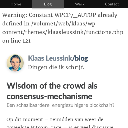
Home
Blog
Werk
Contact
Warning: Constant WPCF7_AUTOP already
defined in /volume1/web/klaas/wp-
content/themes/klaasleussink/functions.php
on line 121
Klaas Leussink
/blog
Dingen die ik schrijf.
Wisdom of the crowd als
consensus-mechanisme
Een schaalbaardere, energiezuinigere blockchain?
Op dit moment – temidden van weer de
zoveelste Bitcoin-rage – is er veel discussie