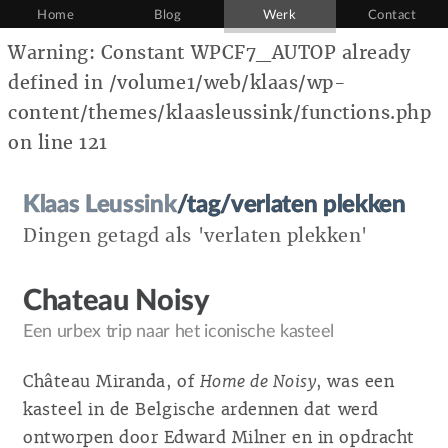
Home
Blog
Werk
Contact
Warning: Constant WPCF7_AUTOP already
defined in /volume1/web/klaas/wp-
content/themes/klaasleussink/functions.php
on line 121
Klaas Leussink
/tag/verlaten plekken
Dingen getagd als 'verlaten plekken'
Chateau Noisy
Een urbex trip naar het iconische kasteel
Château Miranda, of
Home de Noisy
, was een
kasteel in de Belgische ardennen dat werd
ontworpen door Edward Milner en in opdracht