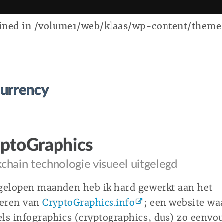
ed in /volume1/web/klaas/wp-content/themes/k
currency
ptoGraphics
chain technologie visueel uitgelegd
gelopen maanden heb ik hard gewerkt aan het
seren van
CryptoGraphics.info
; een website wa
ls infographics (cryptographics, dus) zo eenvo