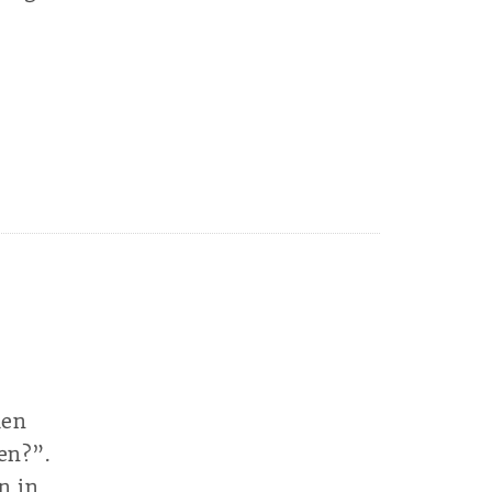
len
en?”.
n in