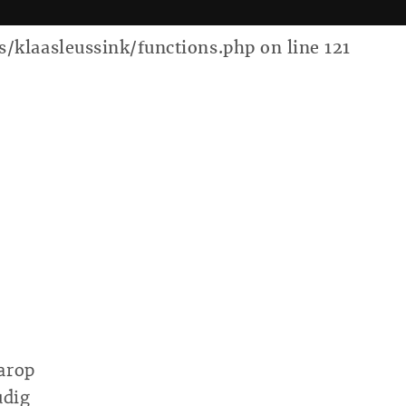
laasleussink/functions.php on line 121
arop
udig