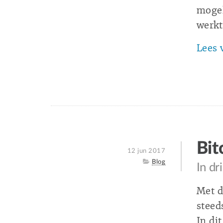
mogel
werkt
Lees 
Bit
Posted
12 jun 2017
on
Category
Blog
In dr
Met d
steed
In di