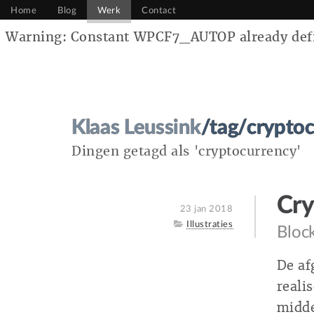
Home
Blog
Werk
Contact
Warning: Constant WPCF7_AUTOP already defin
Klaas Leussink
/tag/crypto
Dingen getagd als 'cryptocurrency'
Cry
Posted
23 jan 2018
on
Category
Illustraties
Block
De af
reali
midde