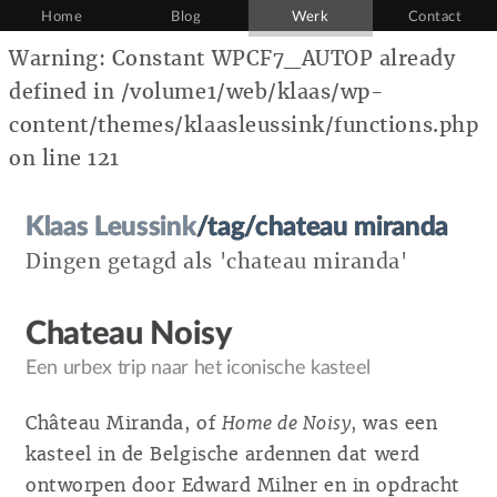
Home
Blog
Werk
Contact
Warning: Constant WPCF7_AUTOP already
defined in /volume1/web/klaas/wp-
content/themes/klaasleussink/functions.php
on line 121
Klaas Leussink
/tag/chateau miranda
Dingen getagd als 'chateau miranda'
Chateau Noisy
Een urbex trip naar het iconische kasteel
Château Miranda, of
Home de Noisy
, was een
kasteel in de Belgische ardennen dat werd
ontworpen door Edward Milner en in opdracht